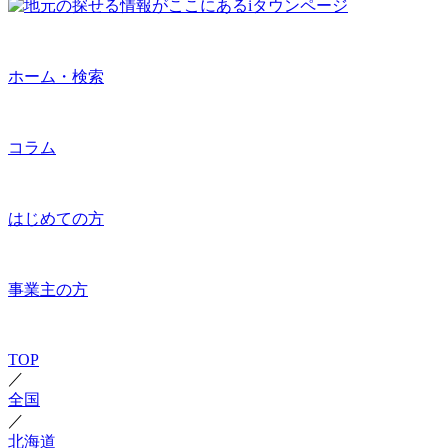
ホーム・検索
コラム
はじめての方
事業主の方
TOP
／
全国
／
北海道