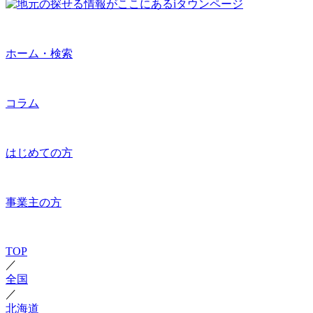
ホーム・検索
コラム
はじめての方
事業主の方
TOP
／
全国
／
北海道