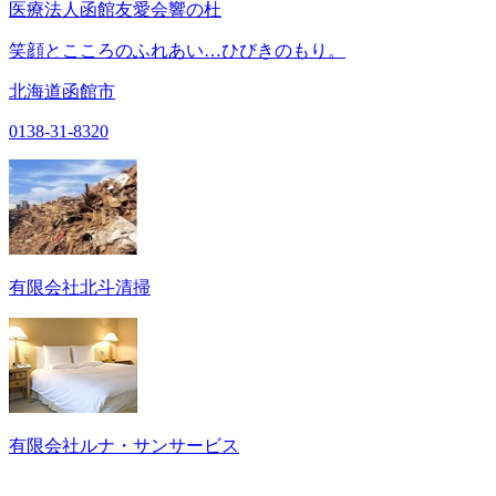
医療法人函館友愛会響の杜
笑顔とこころのふれあい…ひびきのもり。
北海道函館市
0138-31-8320
有限会社北斗清掃
有限会社ルナ・サンサービス