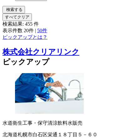
検索する
すべてクリア
検索結果:
455
件
表示件数
20件
|
50件
ピックアップとは？
株式会社クリアリンク
ピックアップ
水道衛生工事・保守
清涼飲料水販売
北海道札幌市白石区栄通１８丁目５－６０