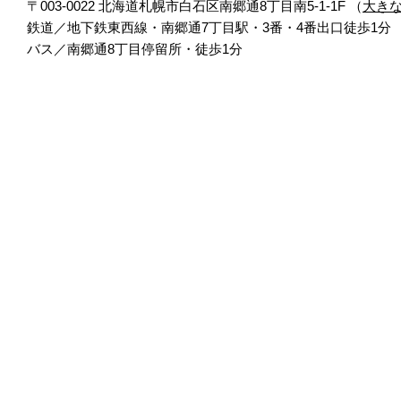
〒003-0022 北海道札幌市白石区南郷通8丁目南5-1-1F （
大き
鉄道／地下鉄東西線・南郷通7丁目駅・3番・4番出口徒歩1分
バス／南郷通8丁目停留所・徒歩1分