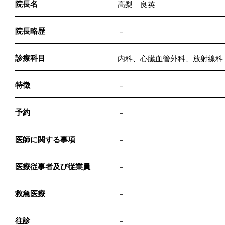
院長名
高梨 良英
院長略歴
－
診療科目
内科、心臓血管外科、放射線科
特徴
－
予約
－
医師に関する事項
－
医療従事者及び従業員
－
救急医療
－
往診
－