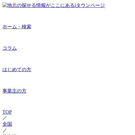
ホーム・検索
コラム
はじめての方
事業主の方
TOP
／
全国
／