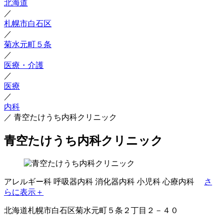
北海道
／
札幌市白石区
／
菊水元町５条
／
医療・介護
／
医療
／
内科
／
青空たけうち内科クリニック
青空たけうち内科クリニック
アレルギー科
呼吸器内科
消化器内科
小児科
心療内科
さ
らに表示＋
北海道札幌市白石区菊水元町５条２丁目２－４０