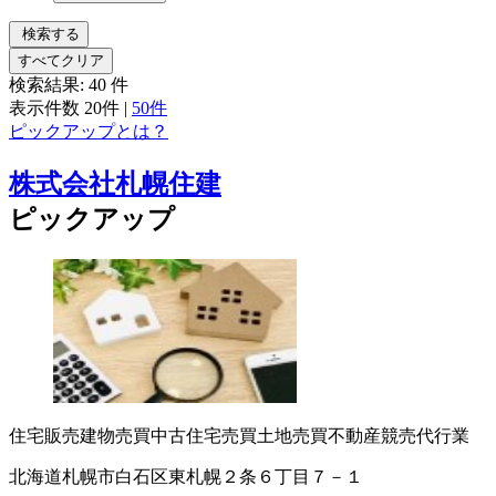
検索する
すべてクリア
検索結果:
40
件
表示件数
20件
|
50件
ピックアップとは？
株式会社札幌住建
ピックアップ
住宅販売
建物売買
中古住宅売買
土地売買
不動産競売代行業
北海道札幌市白石区東札幌２条６丁目７－１