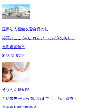
医療法人函館友愛会響の杜
笑顔とこころのふれあい…ひびきのもり。
北海道函館市
0138-31-8320
そうえん整骨院
予約優先 平日夜間20時まで 土・祝も診療！
北海道札幌市中央区