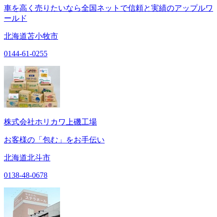
車を高く売りたいなら全国ネットで信頼と実績のアップルワ
ールド
北海道苫小牧市
0144-61-0255
株式会社ホリカワ上磯工場
お客様の「包む」をお手伝い
北海道北斗市
0138-48-0678