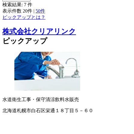
検索結果:
7
件
表示件数
20件
|
50件
ピックアップとは？
株式会社クリアリンク
ピックアップ
水道衛生工事・保守
清涼飲料水販売
北海道札幌市白石区栄通１８丁目５－６０