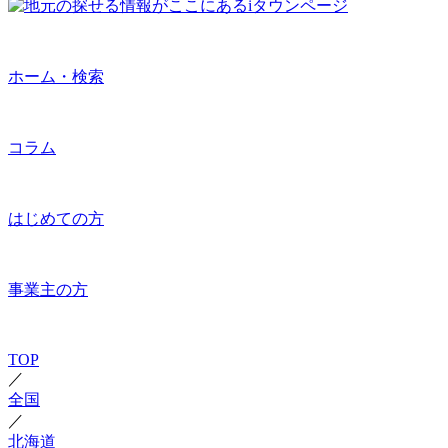
ホーム・検索
コラム
はじめての方
事業主の方
TOP
／
全国
／
北海道