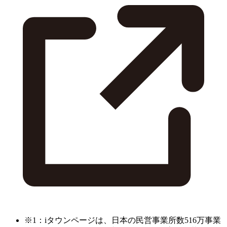
※1：iタウンページは、日本の民営事業所数516万事業