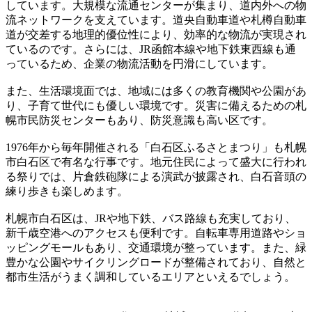
しています。大規模な流通センターが集まり、道内外への物
流ネットワークを支えています。道央自動車道や札樽自動車
道が交差する地理的優位性により、効率的な物流が実現され
ているのです。さらには、JR函館本線や地下鉄東西線も通
っているため、企業の物流活動を円滑にしています。
また、生活環境面では、地域には多くの教育機関や公園があ
り、子育て世代にも優しい環境です。災害に備えるための札
幌市民防災センターもあり、防災意識も高い区です。
1976年から毎年開催される「白石区ふるさとまつり」も札幌
市白石区で有名な行事です。地元住民によって盛大に行われ
る祭りでは、片倉鉄砲隊による演武が披露され、白石音頭の
練り歩きも楽しめます。
札幌市白石区は、JRや地下鉄、バス路線も充実しており、
新千歳空港へのアクセスも便利です。自転車専用道路やショ
ッピングモールもあり、交通環境が整っています。また、緑
豊かな公園やサイクリングロードが整備されており、自然と
都市生活がうまく調和しているエリアといえるでしょう。