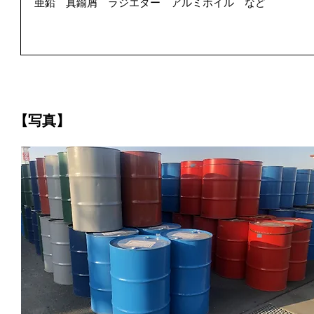
亜鉛 真鍮屑 ラジエター アルミホイル など
【写真】