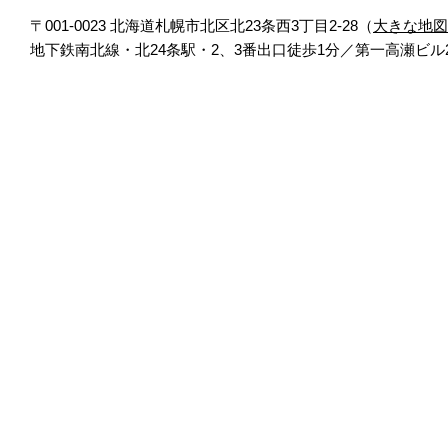
〒001-0023 北海道札幌市北区北23条西3丁目2-28（
大きな地図
地下鉄南北線・北24条駅・2、3番出口徒歩1分／第一高瀬ビル