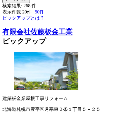
検索結果:
268
件
表示件数
20件
|
50件
ピックアップとは？
有限会社佐藤板金工業
ピックアップ
建築板金業
屋根工事
リフォーム
北海道札幌市豊平区月寒東２条１丁目５－２５