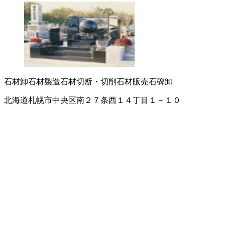
石材卸
石材製造
石材切断・切削
石材販売
石碑卸
北海道札幌市中央区南２７条西１４丁目１－１０