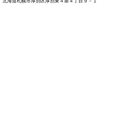
北海道札幌市厚別区厚別東４条４丁目９－１