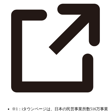
※1：iタウンページは、日本の民営事業所数516万事業