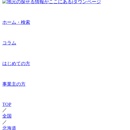
ホーム・検索
コラム
はじめての方
事業主の方
TOP
／
全国
／
北海道