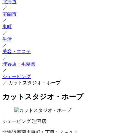
北海道
／
室蘭市
／
東町
／
生活
／
美容・エステ
／
理容店・毛髪業
／
シェービング
／
カットスタジオ・ホープ
カットスタジオ・ホープ
シェービング
理容店
北海道室蘭市東町１丁目１７－１５