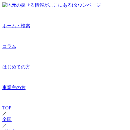
ホーム・検索
コラム
はじめての方
事業主の方
TOP
／
全国
／