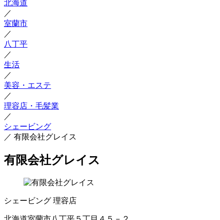
北海道
／
室蘭市
／
八丁平
／
生活
／
美容・エステ
／
理容店・毛髪業
／
シェービング
／
有限会社グレイス
有限会社グレイス
シェービング
理容店
北海道室蘭市八丁平５丁目４５－２