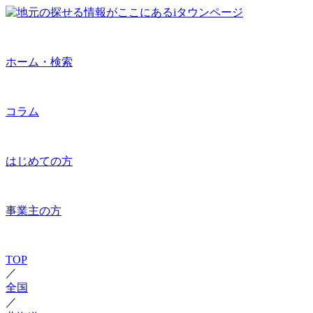
ホーム・検索
コラム
はじめての方
事業主の方
TOP
／
全国
／