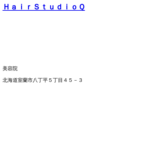
ＨａｉｒＳｔｕｄｉｏＱ
美容院
北海道室蘭市八丁平５丁目４５－３