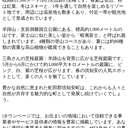
標高約1,300メートルの火山群の主峰です。春夏は登山、秋
は紅葉、冬はスキーと、1年を通して自然を楽しめるリゾー
ト地です。周辺には温泉地も数多くあり、付近一帯が観光地
として形成されています。
羊蹄山：支笏洞爺国立公園にある、標高約1,900メートルの
山です。富士山に似た美しい姿から「蝦夷富士」と呼ばれ親
しまれています。4種類の登山コースがあり、夏には約80種
類の貴重な高山植物が鑑賞できることもあります。
三島さんの芝桜庭園：羊蹄山を背景に広がる芝桜庭園です。
5月から6月にかけて約3,000平方キロメートルの庭園に、ピ
ンク、白、紫の芝桜が広がります。春の倶知安の人気スポッ
トとして、多くの人々を魅了しています。
豊かな自然に恵まれた虻田郡倶知安町は、これからも人々と
自然が共存する魅力的な町として発展し続けていくでしょ
う。
iタウンページでは、お住まいの地域において信頼できる事
業者やサービス提供者の情報を豊富に掲載しています。あな
たに適切な事業者を簡単に探せますので、ぜひ当サイトの事