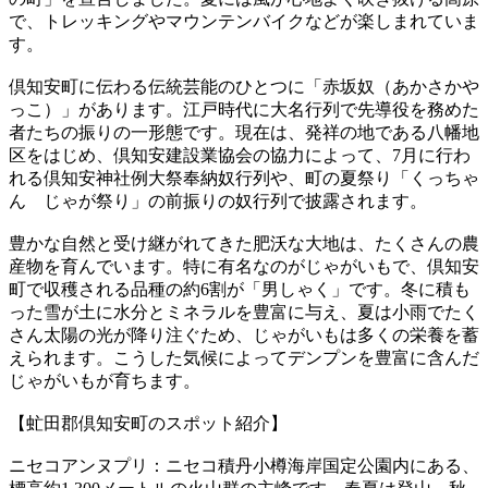
で、トレッキングやマウンテンバイクなどが楽しまれていま
す。
倶知安町に伝わる伝統芸能のひとつに「赤坂奴（あかさかや
っこ）」があります。江戸時代に大名行列で先導役を務めた
者たちの振りの一形態です。現在は、発祥の地である八幡地
区をはじめ、倶知安建設業協会の協力によって、7月に行わ
れる倶知安神社例大祭奉納奴行列や、町の夏祭り「くっちゃ
ん じゃが祭り」の前振りの奴行列で披露されます。
豊かな自然と受け継がれてきた肥沃な大地は、たくさんの農
産物を育んでいます。特に有名なのがじゃがいもで、倶知安
町で収穫される品種の約6割が「男しゃく」です。冬に積も
った雪が土に水分とミネラルを豊富に与え、夏は小雨でたく
さん太陽の光が降り注ぐため、じゃがいもは多くの栄養を蓄
えられます。こうした気候によってデンプンを豊富に含んだ
じゃがいもが育ちます。
【虻田郡倶知安町のスポット紹介】
ニセコアンヌプリ：ニセコ積丹小樽海岸国定公園内にある、