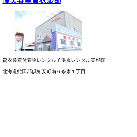
優美容室貸衣裳部
貸衣裳
着付
着物レンタル
子供服レンタル
美容院
北海道虻田郡倶知安町南６条東１丁目