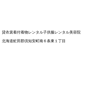
貸衣裳
着付
着物レンタル
子供服レンタル
美容院
北海道虻田郡倶知安町南６条東１丁目