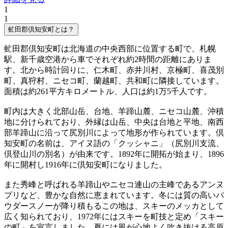
1
1
虻田郡倶知安町とは？
虻田郡倶知安町は北海道の中央西部に位置する町で、札幌
駅、新千歳空港から車でそれぞれ約2時間の距離にありま
す。北から時計回りに、仁木町、赤井川村、京極町、喜茂別
町、真狩村、ニセコ町、蘭越町、共和町に隣接しています。
面積は約261平方キロメートル、人口は約1万5千人です。
町内は大きく北部山岳、台地、羊蹄山麓、ニセコ山麓、沖積
地に分けられており、外縁は山岳、中央は台地と平地、南西
部羊蹄山に沿って尻別川によって地形が作られています。倶
知安町の名前は、アイヌ語の「クッシャニ」（尻別川支流、
倶登山川の別名）が由来です。1892年に開拓が始まり、1896
年に開村し1916年に倶知安町になりました。
また秀峰と呼ばれる羊蹄山やニセコ連山の主峰であるアンヌ
プリなど、豊かな自然に恵まれています。冬には質の高いパ
ウダースノーが降り積もるこの地は、スキーのメッカとして
広く知られており、1972年にはスキーを町技と定め「スキー
の町」を宣言しました。夏には風が心地よく吹き抜ける高原