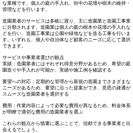
な業種です。個人の庭の手入れ、街中の花壇や樹木の維持・
管理などを行います。
造園業者のサービスは多岐に渡り、主に造園業と造園工事業
に分類されます。造園業は個人の庭の樹木や花壇の手入れな
どを行い、造園工事業は公園や緑地などを造る工事を行いま
す。いずれも、個人や自治体など顧客のニーズに応じて選択
できます。
サービスや事業者選びの観点
実績：造園業者にはそれぞれ得意分野があるため、希望の庭
園造りや手入れが可能か、実績や施工例を確認する
要望への対応：定期的な管理から新規の造園までさまざまな
ニーズがあるため、要望に沿った提案ができ、意思の疎通が
スムーズな造園業者を選択する
費用：作業内容によって必要な費用が異なるため、料金体系
が明瞭で適切な費用の造園業者を選ぶ
これらの観点から慎重に選ぶことで、信頼できる事業者と出
会えるでしょう。