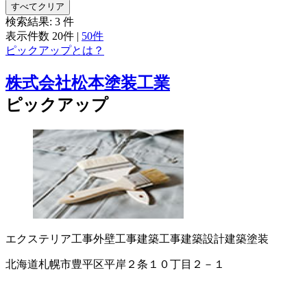
すべてクリア
検索結果:
3
件
表示件数
20件
|
50件
ピックアップとは？
株式会社松本塗装工業
ピックアップ
エクステリア工事
外壁工事
建築工事
建築設計
建築塗装
北海道札幌市豊平区平岸２条１０丁目２－１