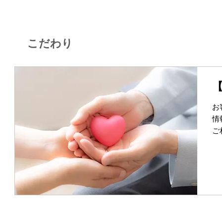
こだわり
お
情
ご