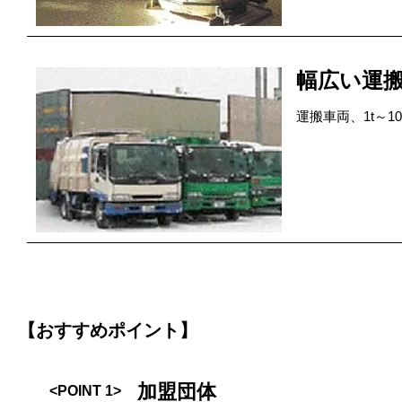
幅広い運
運搬車両、1t～
【おすすめポイント】
加盟団体
<POINT 1>