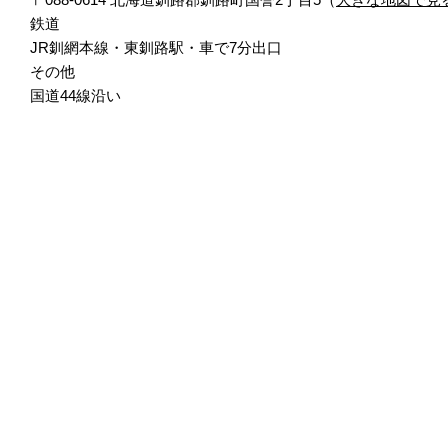
鉄道
JR釧網本線・東釧路駅・車で7分出口
その他
国道44線沿い