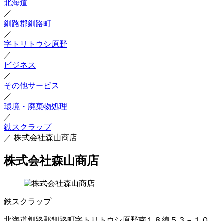
北海道
／
釧路郡釧路町
／
字トリトウシ原野
／
ビジネス
／
その他サービス
／
環境・廃棄物処理
／
鉄スクラップ
／
株式会社森山商店
株式会社森山商店
鉄スクラップ
北海道釧路郡釧路町字トリトウシ原野南１８線５３－１０