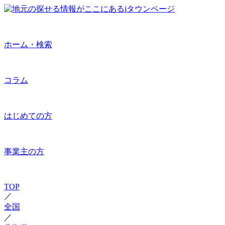
ホーム・検索
コラム
はじめての方
事業主の方
TOP
／
全国
／