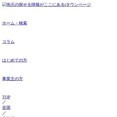
ホーム・検索
コラム
はじめての方
事業主の方
TOP
／
全国
／