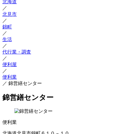
北海道
／
北見市
／
錦町
／
生活
／
代行業・調査
／
便利屋
／
便利業
／
錦営繕センター
錦営繕センター
便利業
北海道北見市錦町６１０－１０