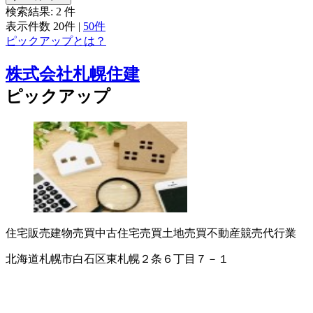
検索結果:
2
件
表示件数
20件
|
50件
ピックアップとは？
株式会社札幌住建
ピックアップ
住宅販売
建物売買
中古住宅売買
土地売買
不動産競売代行業
北海道札幌市白石区東札幌２条６丁目７－１