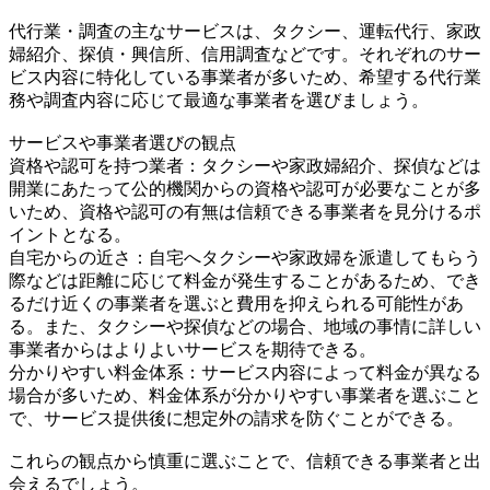
代行業・調査の主なサービスは、タクシー、運転代行、家政
婦紹介、探偵・興信所、信用調査などです。それぞれのサー
ビス内容に特化している事業者が多いため、希望する代行業
務や調査内容に応じて最適な事業者を選びましょう。
サービスや事業者選びの観点
資格や認可を持つ業者：タクシーや家政婦紹介、探偵などは
開業にあたって公的機関からの資格や認可が必要なことが多
いため、資格や認可の有無は信頼できる事業者を見分けるポ
イントとなる。
自宅からの近さ：自宅へタクシーや家政婦を派遣してもらう
際などは距離に応じて料金が発生することがあるため、でき
るだけ近くの事業者を選ぶと費用を抑えられる可能性があ
る。また、タクシーや探偵などの場合、地域の事情に詳しい
事業者からはよりよいサービスを期待できる。
分かりやすい料金体系：サービス内容によって料金が異なる
場合が多いため、料金体系が分かりやすい事業者を選ぶこと
で、サービス提供後に想定外の請求を防ぐことができる。
これらの観点から慎重に選ぶことで、信頼できる事業者と出
会えるでしょう。