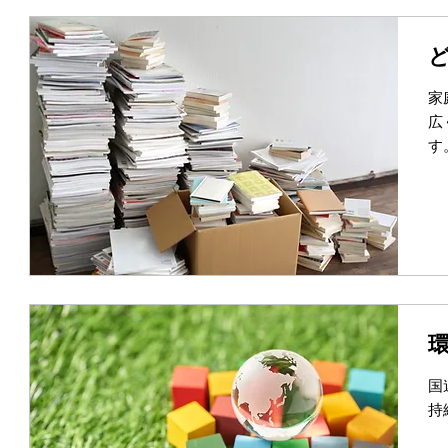
家
広
す
国
持