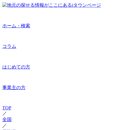
ホーム・検索
コラム
はじめての方
事業主の方
TOP
／
全国
／