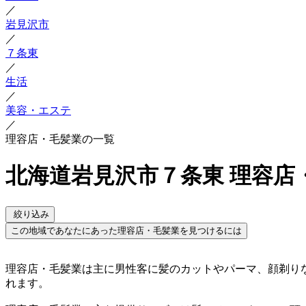
／
岩見沢市
／
７条東
／
生活
／
美容・エステ
／
理容店・毛髪業の一覧
北海道岩見沢市７条東 理容店
絞り込み
この地域であなたにあった理容店・毛髪業を見つけるには
理容店・毛髪業は主に男性客に髪のカットやパーマ、顔剃り
れます。