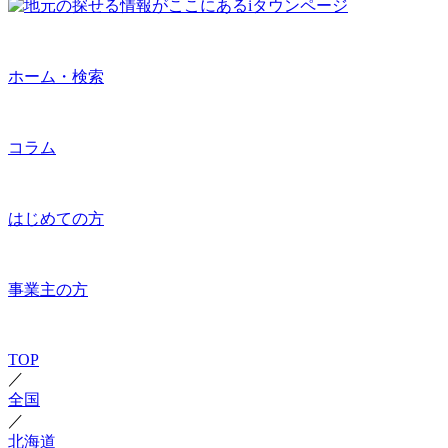
ホーム・検索
コラム
はじめての方
事業主の方
TOP
／
全国
／
北海道