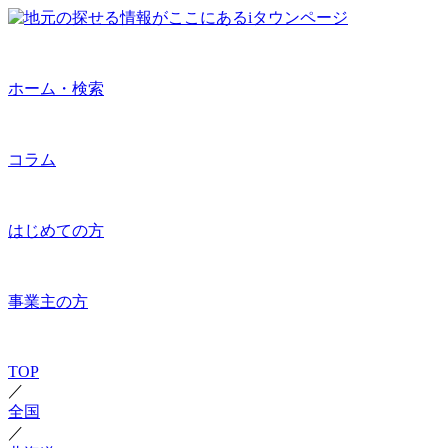
ホーム・検索
コラム
はじめての方
事業主の方
TOP
／
全国
／