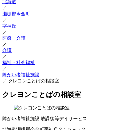
北海道
／
瀬棚郡今金町
／
字神丘
／
医療・介護
／
介護
／
福祉・社会福祉
／
障がい者福祉施設
／
クレヨンことばの相談室
クレヨンことばの相談室
障がい者福祉施設
放課後等デイサービス
北海道瀬棚郡今金町字神丘２１５－５２