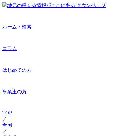
ホーム・検索
コラム
はじめての方
事業主の方
TOP
／
全国
／