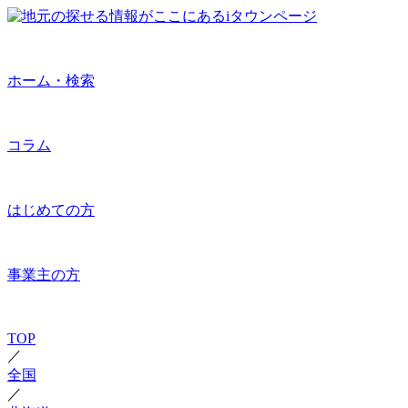
ホーム・検索
コラム
はじめての方
事業主の方
TOP
／
全国
／