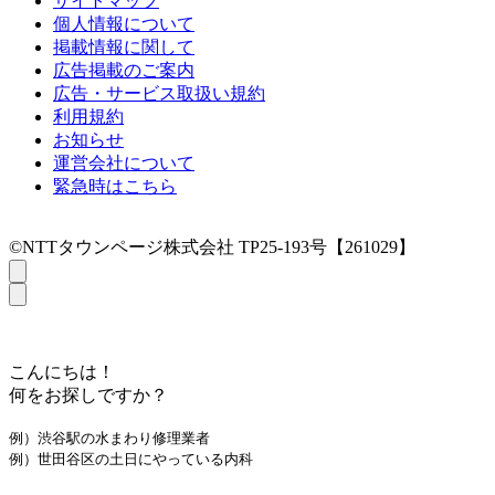
サイトマップ
個人情報について
掲載情報に関して
広告掲載のご案内
広告・サービス取扱い規約
利用規約
お知らせ
運営会社について
緊急時はこちら
©NTTタウンページ株式会社 TP25-193号【261029】
こんにちは！
何をお探しですか？
例）渋谷駅の水まわり修理業者
例）世田谷区の土日にやっている内科