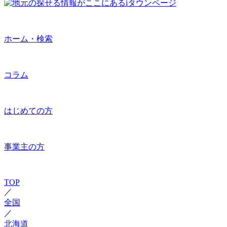
ホーム・検索
コラム
はじめての方
事業主の方
TOP
／
全国
／
北海道