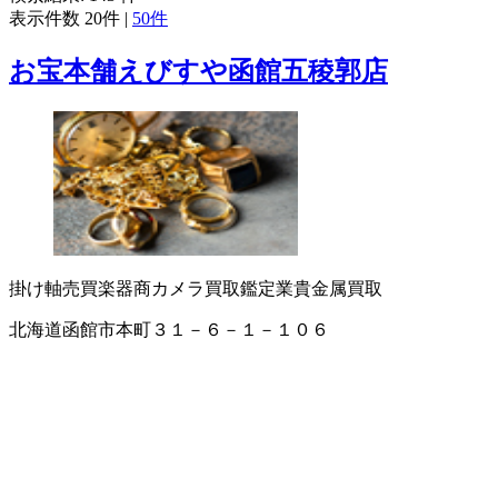
表示件数
20件
|
50件
お宝本舗えびすや函館五稜郭店
掛け軸売買
楽器商
カメラ買取
鑑定業
貴金属買取
北海道函館市本町３１－６－１－１０６