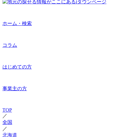
ホーム・検索
コラム
はじめての方
事業主の方
TOP
／
全国
／
北海道