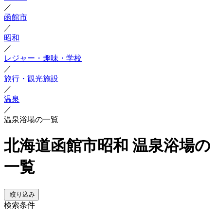
／
函館市
／
昭和
／
レジャー・趣味・学校
／
旅行・観光施設
／
温泉
／
温泉浴場の一覧
北海道函館市昭和 温泉浴場の
一覧
絞り込み
検索条件