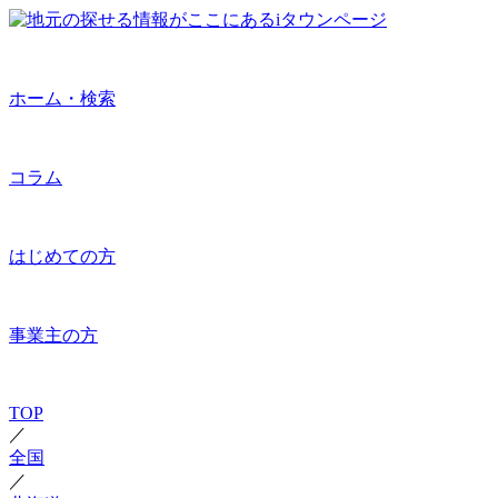
ホーム・検索
コラム
はじめての方
事業主の方
TOP
／
全国
／