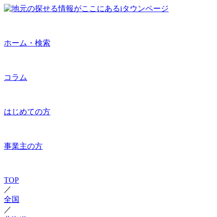
ホーム・検索
コラム
はじめての方
事業主の方
TOP
／
全国
／