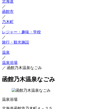
北海道
／
函館市
／
乃木町
／
レジャー・趣味・学校
／
旅行・観光施設
／
温泉
／
温泉浴場
／
函館乃木温泉なごみ
函館乃木温泉なごみ
温泉浴場
北海道函館市乃木町４－２５