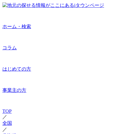
ホーム・検索
コラム
はじめての方
事業主の方
TOP
／
全国
／