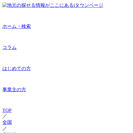
ホーム・検索
コラム
はじめての方
事業主の方
TOP
／
全国
／