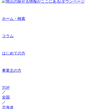
ホーム・検索
コラム
はじめての方
事業主の方
TOP
／
全国
／
北海道