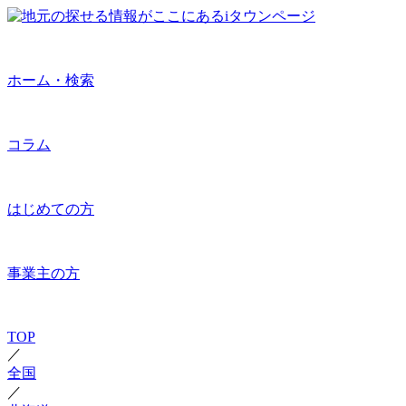
ホーム・検索
コラム
はじめての方
事業主の方
TOP
／
全国
／