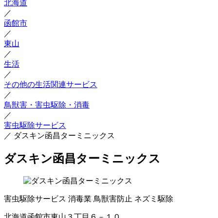
北海道
／
函館市
／
東山
／
生活
／
その他の生活関連サービス
／
鳥獣害・害虫駆除・消毒
／
害虫駆除サービス
／
ダスキン函昌ターミニックス
ダスキン函昌ターミニックス
害虫駆除サービス
消毒業
鳥獣害防止
ネズミ駆除
北海道函館市東山３丁目６－１０