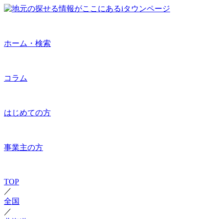
ホーム・検索
コラム
はじめての方
事業主の方
TOP
／
全国
／