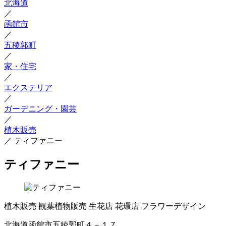
北海道
／
函館市
／
五稜郭町
／
家・住宅
／
エクステリア
／
ガーデニング・園芸
／
植木販売
／
ティファニー
ティファニー
植木販売
観葉植物販売
生花店
花環店
フラワーデザイン
北海道函館市五稜郭町４－１７