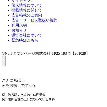
サイトマップ
個人情報について
掲載情報に関して
広告掲載のご案内
広告・サービス取扱い規約
利用規約
お知らせ
運営会社について
緊急時はこちら
©NTTタウンページ株式会社 TP25-193号【261029】
こんにちは！
何をお探しですか？
例）渋谷駅の水まわり修理業者
例）世田谷区の土日にやっている内科