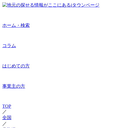
ホーム・検索
コラム
はじめての方
事業主の方
TOP
／
全国
／