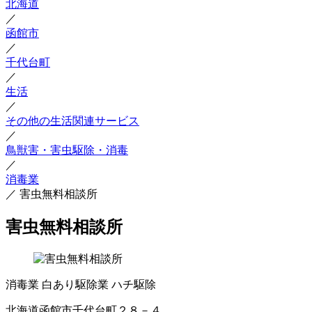
北海道
／
函館市
／
千代台町
／
生活
／
その他の生活関連サービス
／
鳥獣害・害虫駆除・消毒
／
消毒業
／
害虫無料相談所
害虫無料相談所
消毒業
白あり駆除業
ハチ駆除
北海道函館市千代台町２８－４