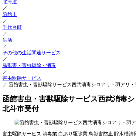
北海道
／
函館市
／
千代台町
／
生活
／
その他の生活関連サービス
／
鳥獣害・害虫駆除・消毒
／
害虫駆除サービス
／
函館害虫・害獣駆除サービス西武消毒シロアリ・羽アリ・
函館害虫・害獣駆除サービス西武消毒シ
北斗市受付
害虫駆除サービス
消毒業
白あり駆除業
鳥獣害防止
貯水槽清