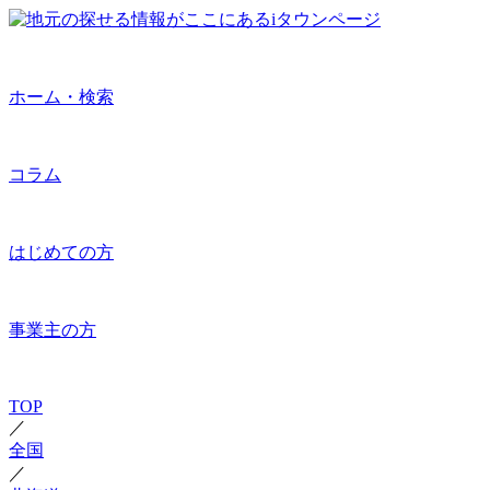
ホーム・検索
コラム
はじめての方
事業主の方
TOP
／
全国
／