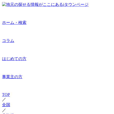
ホーム・検索
コラム
はじめての方
事業主の方
TOP
／
全国
／