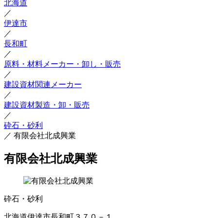
北海道
／
伊達市
／
長和町
／
原料・材料メーカー・卸し・販売
／
建設資材関連メーカー
／
建設資材製造・卸・販売
／
砕石・砂利
／
有限会社北成興業
有限会社北成興業
砕石・砂利
北海道伊達市長和町３７０－１