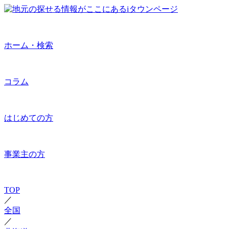
ホーム・検索
コラム
はじめての方
事業主の方
TOP
／
全国
／