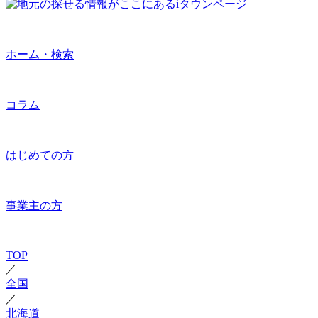
ホーム・検索
コラム
はじめての方
事業主の方
TOP
／
全国
／
北海道