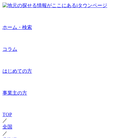
ホーム・検索
コラム
はじめての方
事業主の方
TOP
／
全国
／