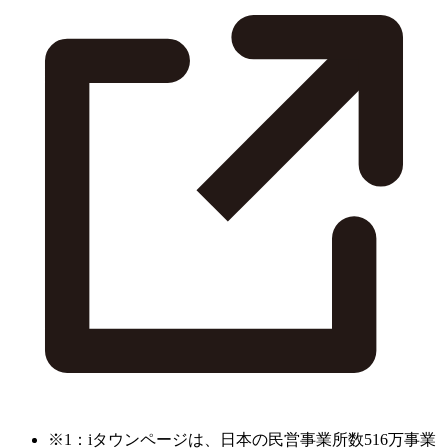
※1：iタウンページは、日本の民営事業所数516万事業