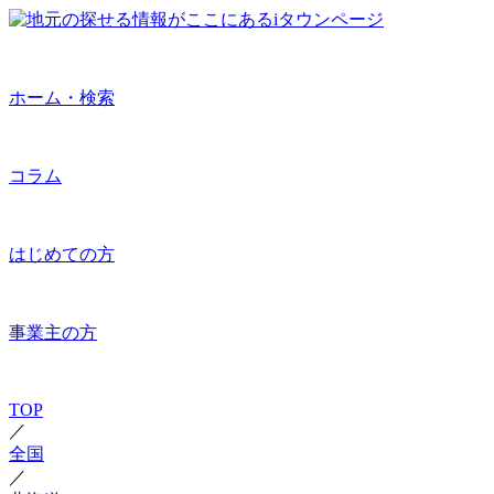
ホーム・検索
コラム
はじめての方
事業主の方
TOP
／
全国
／