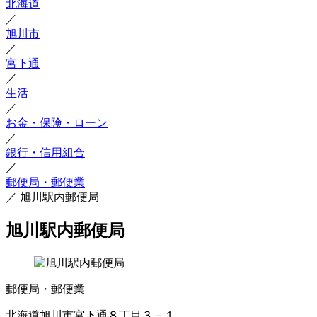
北海道
／
旭川市
／
宮下通
／
生活
／
お金・保険・ローン
／
銀行・信用組合
／
郵便局・郵便業
／
旭川駅内郵便局
旭川駅内郵便局
郵便局・郵便業
北海道旭川市宮下通８丁目３－１