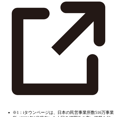
※1：iタウンページは、日本の民営事業所数516万事業